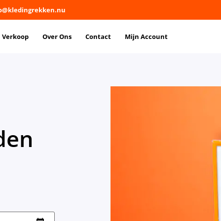
fo@kledingrekken.nu
Verkoop
Over Ons
Contact
Mijn Account
den