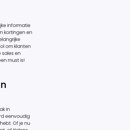
jke informatie
an kortingen en
langrijke
ool om klanten
 sales en
n must is!
in
ak in
ord eenvoudig
hebt. Of je nu