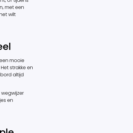
, of tijdens
n, met een
et wilt
eel
k een mooie
 Het strakke en
bord altijd
n wegwijzer
jes en
ple