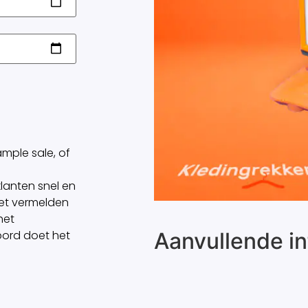
mple sale, of
lanten snel en
het vermelden
het
Aanvullende in
 bord doet het