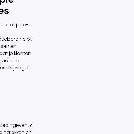
es
 sale of pop-
tiebord helpt
tsen en
dat je klanten
u gaat om
schrijvingen,
 kledingevent?
dingrekken en