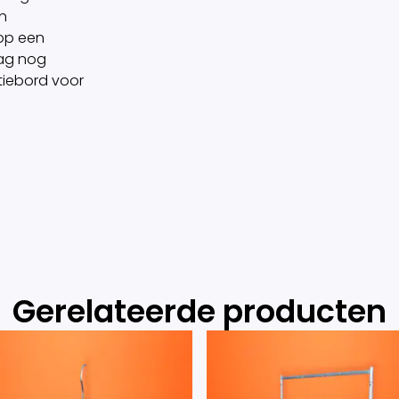
n
 op een
aag nog
tiebord voor
Gerelateerde producten