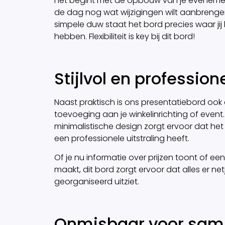
net begint met de opbouw van je evenement
de dag nog wat wijzigingen wilt aanbrenge
simpele duw staat het bord precies waar jij h
hebben. Flexibiliteit is key bij dit bord!
Stijlvol en profession
Naast praktisch is ons presentatiebord oo
toevoeging aan je winkelinrichting of event.
minimalistische design zorgt ervoor dat het 
een professionele uitstraling heeft.
Of je nu informatie over prijzen toont of ee
maakt, dit bord zorgt ervoor dat alles er net
georganiseerd uitziet.
Onmisbaar voor sam