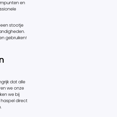
roompunten en
ssionele
 een stootje
tandigheden.
ten gebruiken!
n
rijk dat alle
euren we onze
ken we bij
haspel direct
.