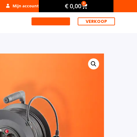
0
€
0,00
Mijn account
VERHUUR
VERKOOP