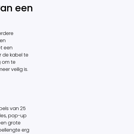
van een
erdere
een
et een
r de kabel te
g om te
er veilig is.
pels van 25
ales, pop-up
een grote
bellengte erg