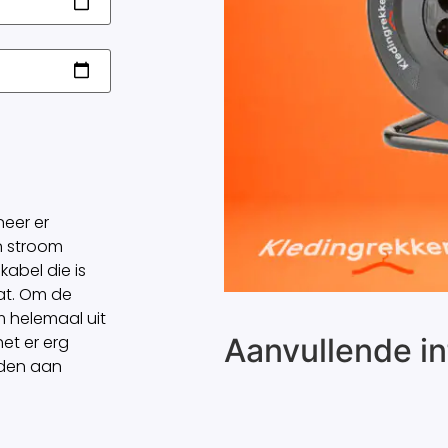
eer er
n stroom
abel die is
at. Om de
m helemaal uit
Aanvullende in
het er erg
aden aan