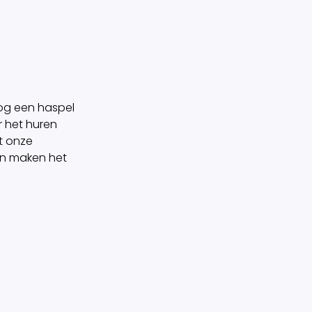
og een haspel
r het huren
 onze
 en maken het