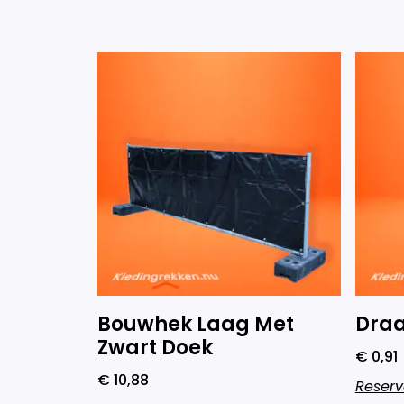
Bouwhek Laag Met
Dra
Zwart Doek
€
0,91
€
10,88
Reserv